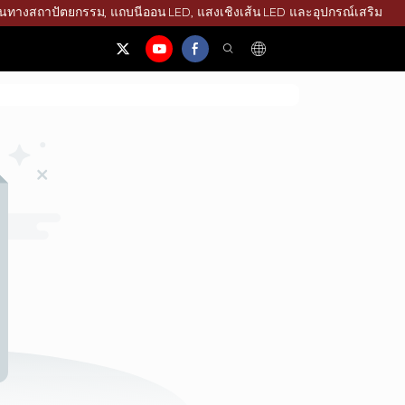
ุ่นทางสถาปัตยกรรม, แถบนีออน LED, แสงเชิงเส้น LED และอุปกรณ์เสริม