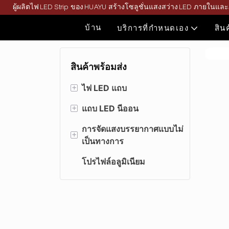
ผู้ผลิตไฟ LED Strip ของ HUAYU สร้างโซลูชั่นแสงสว่าง LED ภายในแล
บ้าน
บริการที่กำหนดเอง
สิน
สินค้าพร้อมส่ง
+
ไฟ LED แถบ
+
แถบ LED นีออน
แถบไฟ LED สีเดียว
การจัดแสงบรรยากาศแบบไม่
แถบ LED สีคู่
3D (โค้งด้านบนและด้าน
+
เป็นทางการ
ข้าง)
RGB/RGBWW แถบไฟ
โปรไฟล์อลูมิเนียม
LED
ซีรีส์มุม
แสงดัดเชิงเส้น
ซัง LED Strip
ซีรีย์ AnyCut
แสงแม่เหล็กดัด
แถบ LED คลื่นพิเศษ
ซีรีส์นีออนสีดำ
แถบ LED ประสิทธิภาพ
ซีรีย์ DMX512