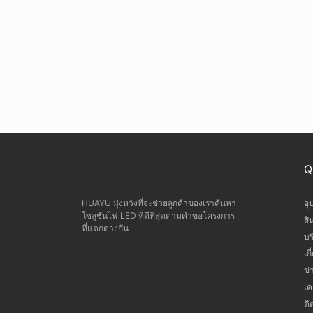
สูง
ซีรีย์การเปล่งแสงโดม
แถบ LED ลิงค์ยาว
การปล่อยแสงสองด้าน
SPI แถบไฟ LED
ซีรีย์ขอบปิดผนึก
แถบนำ DMX512
ซีรีส์เอ็กซ์ตรีม
ซีรีย์ประสิทธิภาพสูง
ซีรีส์ใต้น้ำ IP68
Q
ซีรีย์ลองจอย
HUAYU มุ่งหวังที่จะช่วยลูกค้าของเราค้นหา
อุ
การปล่อยด้านเดียว
โซลูชันไฟ LED ที่ดีที่สุดตามคำขอโครงการ
สิ
ที่แตกต่างกัน
บร
ซีรีส์ SPI ดิจิทัล
เก
การปล่อยแสงสามด้าน
ข่
เค
ซีรีส์อันเดอร์กราวด์
ติ