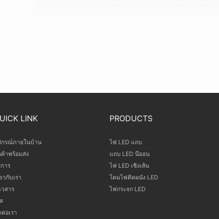
UICK LINK
PRODUCTS
ปกรณ์ภายในบ้าน
ไฟ LED แถบ
นค้าพร้อมส่ง
แถบ LED นีออน
ิการ
ไฟ LED เชิงเส้น
ี่ยวกับเรา
โคมไฟติดผนัง LED
าวสาร
ไฟกระจก LED
ส
ดต่อเรา