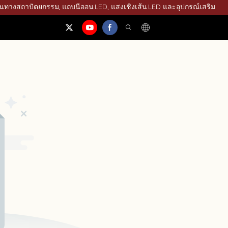
ุ่นทางสถาปัตยกรรม, แถบนีออน LED, แสงเชิงเส้น LED และอุปกรณ์เสริม