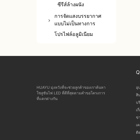
ซีรีส์ล้างผนัง
การจัดแสงบรรยากาศ
แบบไม่เป็นทางการ
แสงดัดเชิงเส้น
โปรไฟล์อลูมิเนียม
แสงแม่เหล็กดัด
Q
HUAYU มุ่งหวังที่จะช่วยลูกค้าของเราค้นหา
อุ
โซลูชันไฟ LED ที่ดีที่สุดตามคำขอโครงการ
สิ
ที่แตกต่างกัน
บร
เก
ข่
เค
ติ