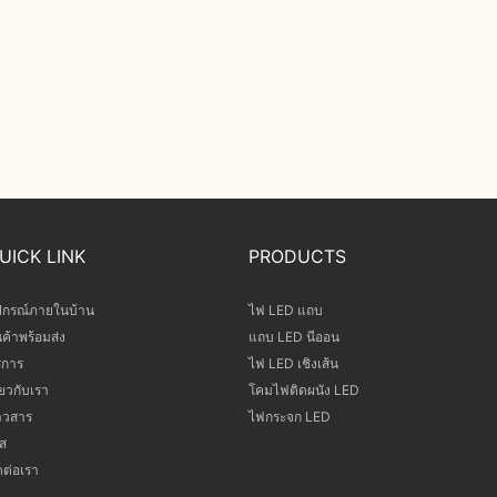
UICK LINK
PRODUCTS
ปกรณ์ภายในบ้าน
ไฟ LED แถบ
นค้าพร้อมส่ง
แถบ LED นีออน
ิการ
ไฟ LED เชิงเส้น
ี่ยวกับเรา
โคมไฟติดผนัง LED
าวสาร
ไฟกระจก LED
ส
ดต่อเรา