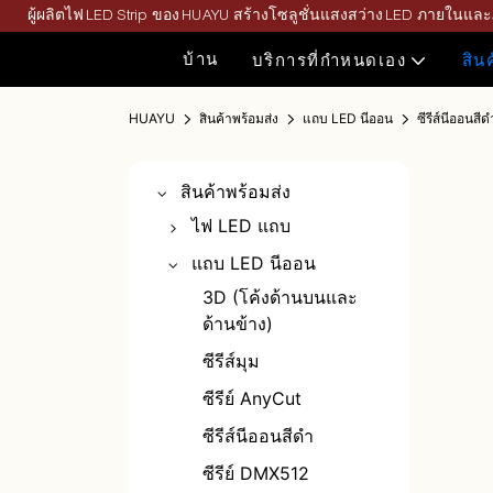
ผู้ผลิตไฟ LED Strip ของ HUAYU สร้างโซลูชั่นแสงสว่าง LED ภายในแล
บ้าน
บริการที่กำหนดเอง
สิน
HUAYU
สินค้าพร้อมส่ง
แถบ LED นีออน
ซีรีส์นีออนสีด
สินค้าพร้อมส่ง
ไฟ LED แถบ
แถบไฟ LED สีเดียว
แถบ LED นีออน
แถบ LED สีคู่
3D (โค้งด้านบนและ
ด้านข้าง)
RGB/RGBWW แถบ
ไฟ LED
ซีรีส์มุม
ซัง LED Strip
ซีรีย์ AnyCut
แถบ LED คลื่นพิเศษ
ซีรีส์นีออนสีดำ
แถบ LED
ซีรีย์ DMX512