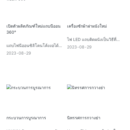
สถาปัตยกรรมออกจากไฟนีออน
สำหรับตอนเย็นหรือไม่? แค่แถบ
ราคาถูกที่วางขายทั่วไป ค้นพบ
เดียว สองอารมณ์ ศูนย์ความยุ่ง
วิธีปกป้องความสวยงามของ
ยาก
โครงการของคุณและลดค่าใช้
เปิดตัวผลิตภัณฑ์ใหม่แถบนีออน
เครื่องซักผ้าฝาผนังใหม่
จ่ายในการบำรุงรักษาในสภาพ
360°
แวดล้อมที่เลวร้ายที่สุด
ไฟ LED แถบติดผนังเป็นวิธีที่
แถบไฟนีออนซิลิโคนโค้งงอได้
สมบูรณ์แบบในการเพิ่มแสงไฟ
2023
08
29
360 องศาของเราถือเป็นการ
สีสันสดใสที่สวยงามในปริมาณที่
2023
08
29
ปฏิวัติโลกแห่งแสงสว่าง ด้วย
ดุร้ายในสถานที่ขนาดกะทัดรัด
ความสามารถในการโค้งงอและ
ขึ้นรูปเป็นรูปทรงหรือการออก
แบบใดๆ ผลิตภัณฑ์นี้จึงนำเสนอ
ความเป็นไปได้อันไม่มีที่สิ้นสุด
ในการแสดงออกทางความคิด
สร้างสรรค์ ในแง่ของความ
ปลอดภัย แถบไฟทำงานโดยใช้
แรงดันไฟฟ้าต่ำ 24V ทำให้
มั่นใจได้ว่าปลอดภัยและประหยัด
กระบวนการบูรณาการ
นิทรรศการกวางย่า
พลังงาน