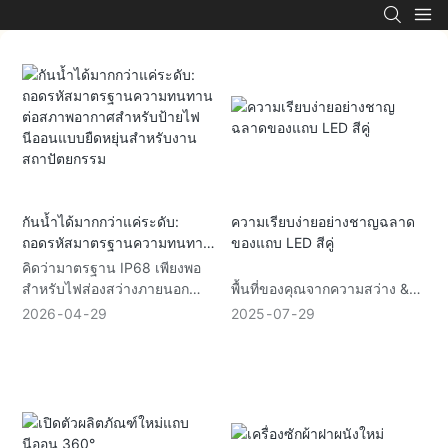
กันน้ำได้มากกว่าแค่ระดับ:
ความเรียบง่ายอย่างชาญฉลาด
ถอดรหัสมาตรฐานความทนทาน
ของแถบ LED สีคู่
ต่อสภาพอากาศสำหรับป้ายไฟ
คิดว่ามาตรฐาน IP68 เพียงพอ
นีออนแบบยืดหยุ่นสำหรับงาน
สำหรับไฟส่องสว่างภายนอก
พื้นที่ของคุณจากความสว่าง &
สถาปัตยกรรม
อาคารแล้วหรือ? คิดใหม่อีกครั้ง
กรอบนุ่ม & อบอุ่น—ทันทีที่ราบ
2026
04
29
2025
07
29
บทความนี้จะถอดรหัสมาตรฐาน
รื่น ไม่มีการแลกเปลี่ยนหลอดไฟ
"ความทนทานต่อสภาพอากาศ"
ไม่มีสายไฟที่ซับซ้อนนั่น’S ความ
ที่สำคัญ ตั้งแต่ความคงทนต่อรังสี
เรียบง่ายที่ชาญฉลาดของแถบ
ยูวีไปจนถึงความทนทานต่อ
LED สีคู่อย่างมีพลังในเวลากลาง
ความร้อน ซึ่งเป็นสิ่งที่แยกไฟ
วันเพื่อเริ่มต้นเช้าของคุณ? อยาก
นีออนแบบยืดหยุ่นระดับ
ได้แสงเทียนที่สะดวกสบาย