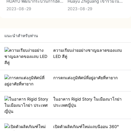
HUAYU พัฒนากระบวนการอัด
Huayu Zhiguang เข้าร่วมใน
ขึ้นรูปแบบบูรณาการที่มีความ
นิทรรศการ Guangya ปี 2023
2023
08
29
2023
08
29
โปร่งใสสูงสำหรับงานศิลปะการ
ทุกปี โดยจัดแสดงชุดผลิตภัณฑ์
อัดขึ้นรูปแบบบูรณาการ ให้การ
ไฟแถบ LED และผลิตภัณฑ์
ประกบหางที่สมบูรณ์แบบเพื่อให้
ล่าสุด
พื้นที่ของคุณเปล่งแสง
แนะนำสำหรับท่าน
ความเรียบง่ายอย่างชาญฉลาดของแถบ
LED สีคู่
การตกแต่งภูมิทัศน์ที่อยู่อาศัยที่หายาก
ในอาคาร Rigid Story ในเมืองนาโกย่า
ประเทศญี่ปุ่น
เปิดตัวผลิตภัณฑ์ใหม่แถบนีออน 360°