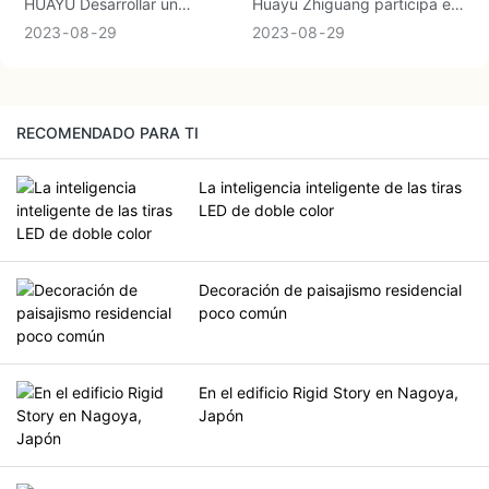
energéticamente eficiente.
HUAYU Desarrollar un
Huayu Zhiguang participa en
proceso de extrusión
la Exposición Guangya 2023
2023
08
29
2023
08
29
integrado con alta
cada año, mostrando la serie
transparencia para el arte de
de productos de iluminación
extrusión integrada.
de tiras LED y los últimos
Proporciona un empalme de
productos.
RECOMENDADO PARA TI
cola perfecto para que su
espacio emita luz.
La inteligencia inteligente de las tiras
LED de doble color
Decoración de paisajismo residencial
poco común
En el edificio Rigid Story en Nagoya,
Japón