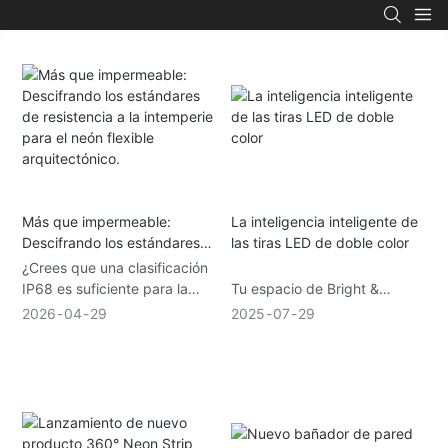
Más que impermeable:
La inteligencia inteligente de
Descifrando los estándares
las tiras LED de doble color
de resistencia a la intemperie
¿Crees que una clasificación
para el neón flexible
IP68 es suficiente para la
Tu espacio de Bright &
arquitectónico.
iluminación exterior? Piénsalo
crujiente a suave & cálido—Al
2026
04
29
2025
07
29
de nuevo. Este artículo
instante, sin problemas. Sin
descifra los estándares clave
bombillas de intercambio, sin
de resistencia a la intemperie
cableado complejo.’s La
—desde la estabilidad a los
inteligencia inteligente de las
rayos UV hasta la resistencia
tiras LED de doble color.
térmica— que distinguen el
¿Deseje acogedor a la luz de