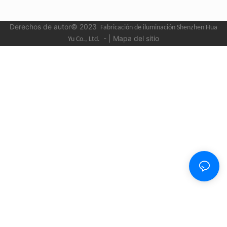
Derechos de autor© 2023
Fabricación de iluminación Shenzhen Hua
-
|
Mapa del sitio
Yu
Co., Ltd.