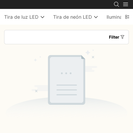
Tira de luz LED
Tira de neón LED
Iluminación
Filter