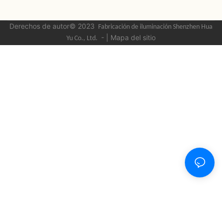
Derechos de autor© 2023
Fabricación de iluminación Shenzhen Hua
-
|
Mapa del sitio
Yu
Co., Ltd.