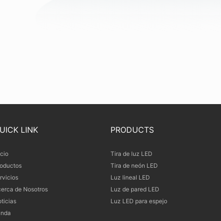
UICK LINK
PRODUCTS
icio
Tira de luz LED
oductos
Tira de neón LED
rvicios
Luz lineal LED
erca de Nosotros
Luz de pared LED
ticias
Luz LED para espejo
unda