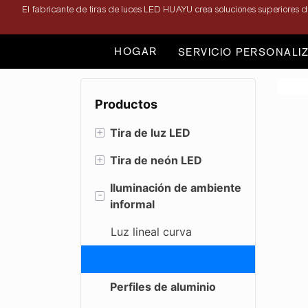
El fabricante de tiras de luces LED HUAYU crea soluciones superiores de
HOGAR
SERVICIO PERSONALI
Productos
+
Tira de luz LED
+
Tira de neón LED
Tira de LED de un solo
color
Iluminación de ambiente
3D (Doblado superior
-
informal
Tira LED de doble
y lateral)
color
Serie de ángulos
Luz lineal curva
Tira de LED
Serie AnyCut
Luz magnética flexible
RGB/RGBWW
Perfiles de aluminio
Serie de neón negro
Tira de luces LED