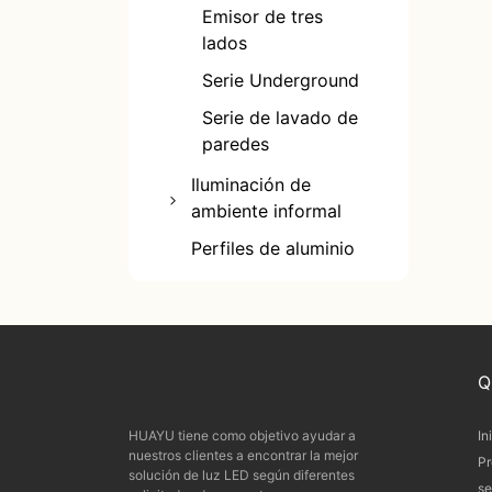
Emisor de tres
lados
Serie Underground
Serie de lavado de
paredes
Iluminación de
ambiente informal
Luz lineal curva
Perfiles de aluminio
Luz magnética
flexible
Q
HUAYU tiene como objetivo ayudar a
In
nuestros clientes a encontrar la mejor
Pr
solución de luz LED según diferentes
se