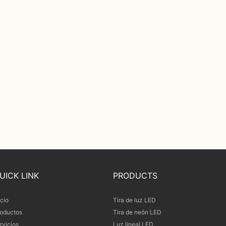
UICK LINK
PRODUCTS
icio
Tira de luz LED
oductos
Tira de neón LED
rvicios
Luz lineal LED