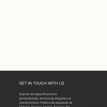
GET IN TOUCH WITH US
Soporte de especificaciones
personalizado, servicio de etiquetas, el
cliente primero. Política de respuesta de
12 horas Técnica. Ventas. Servicio del