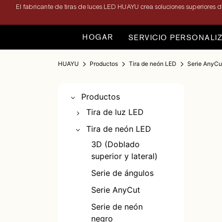
El fabricante de tiras de luces LED HUAYU crea soluciones superiores de
HOGAR
SERVICIO PERSONALI
HUAYU
Productos
Tira de neón LED
Serie AnyCu
Productos
Tira de luz LED
Tira de LED de un
Tira de neón LED
solo color
3D (Doblado
Tira LED de doble
superior y lateral)
color
Serie de ángulos
Tira de LED
Serie AnyCut
RGB/RGBWW
Serie de neón
Tira de luces LED
negro