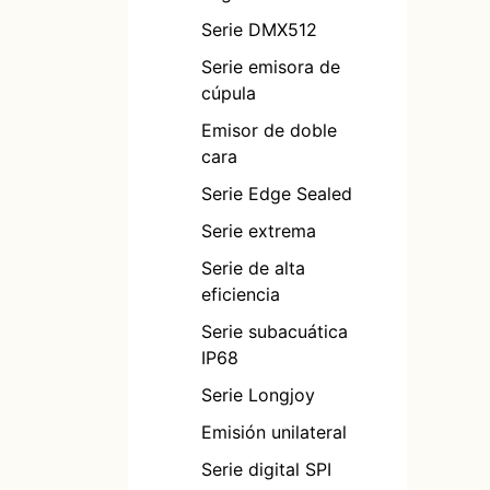
Tira Led Onda
Serie DMX512
Especial
Serie emisora ​​de
Tira LED de alta
cúpula
eficiencia
Emisor de doble
Tira LED de enlace
cara
largo
Serie Edge Sealed
Tira llevada SPI
Serie extrema
Tira llevada
Serie de alta
DMX512
eficiencia
Serie subacuática
IP68
Serie Longjoy
Emisión unilateral
Serie digital SPI