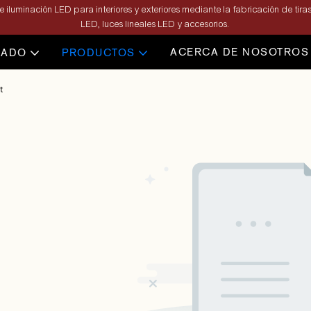
 iluminación LED para interiores y exteriores mediante la fabricación de tiras
LED, luces lineales LED y accesorios.
ACERCA DE NOSOTROS
ZADO
PRODUCTOS
t