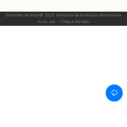
Derechos de autor© 2023
Fabricación de iluminación Shenzhen Hua
-
|
Mapa del sitio
Yu
Co., Ltd.