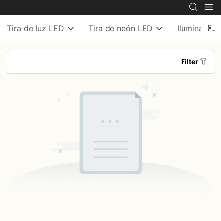
Tira de luz LED
Tira de neón LED
Iluminación
Filter