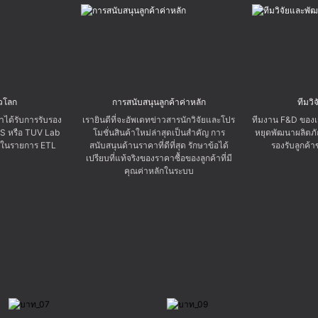
่วโลก
การสนับสนุนลูกค้าค่าหลัก
ทีมวิ
าได้รับการรับรอง
เรายินดีที่จะอัพเดทข่าวสารนักวิจัยและโปร
ทีมงาน F&D ของเร
S หรือ TUV Lab
โมชั่นสินค้าใหม่ล่าสุดเป็นสำคัญ การ
หยุดพัฒนาผลิตภั
ู่ในรายการ ETL
สนับสนุนด้านราคาที่ดีที่สุด รักษาข้อได้
รองรับลูกค้
เปรียบที่แท้จริงของราคาซื้อของลูกค้าที่มี
คุณค่าหลักในระบบ