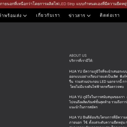
ะภายนอกที่เหนือกว่าโดยการผลิตไฟ LED Strip แบบกำหนดเองที่มีความยืดหย
เกี่ยวกับเรา
ติดต่อเรา
ค้าพร้อมส่ง
ข่าวสาร
ABOUT US
บริการที่เรามีให้:
HUA YU มีความภูมิใจที่จะนำเสนอระบบแส
ออกแบบอย่างเรียบง่ายแต่เป็นเลิศ ฟัง
รื่น รวมส่วนประกอบ LED นอกจากนี้ การ
โดยไม่มีแรงดันไฟฟ้าตกหรือตรวจพบ
HUA YU ภูมิใจในการสนับสนุนของเรา ลู
ไปจนถึงผลิตภัณฑ์ขั้นสุดท้าย รวมถึงกา
แนะนำในการสมัคร
HUA YU ยินดีต้อนรับโครงการที่มีคว
ภายนอก ใช้. ตั้งแต่ระดับความยืดหยุ่น