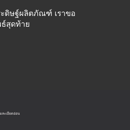
ะดิษฐ์ผลิตภัณฑ์ เราขอ
ธ์สุดท้าย
ามละเอียดอ่อน