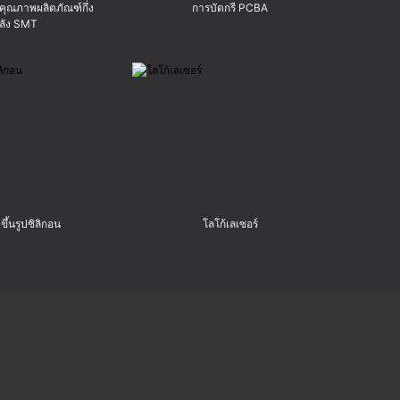
ุณภาพผลิตภัณฑ์กึ่ง
การบัดกรี PCBA
ลัง SMT
ขึ้นรูปซิลิกอน
โลโก้เลเซอร์