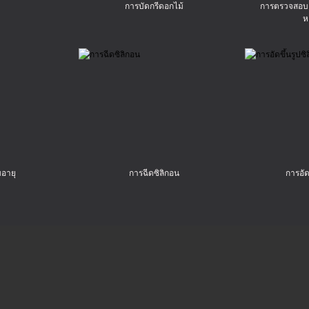
การบัดกรีดอกไม้
การตรวจสอบค
ห
อายุ
การฉีดซิลิกอน
การอัด