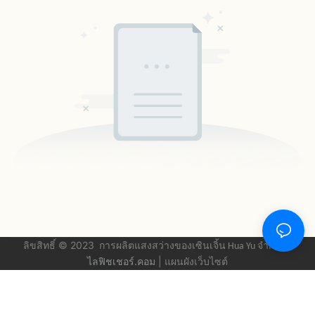
ลิขสิทธิ์ © 2023
-
การผลิตแสงสว่างของเซินเจิ้น Hua Yu
จำกัด.
ไลฟิชเชอร์.คอม
|
แผนผังเว็บไซต์