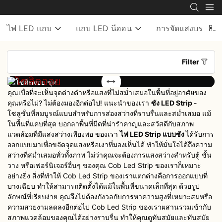
ไฟ LED แถบ
แถบ LED นีออน
การจัดแสงบรรยาก
Filter
โซลิดจอย
คัลเลอร์จอย
ชุด
ชุด
คุณเบื่อที่จะเห็นจุดด่างดำหรือแสงที่ไม่สม่ำเสมอในพื้นที่อยู่อาศัยของ
คุณหรือไม่? ไม่ต้องมองอีกต่อไป! แนะนำของเรา
ซัง LED Strip
-
โซลูชั่นที่สมบูรณ์แบบสำหรับการส่องสว่างที่ราบรื่นและสม่ำเสมอ แม้
ในพื้นที่แคบที่สุด บอกลาพื้นที่มืดที่น่ารำคาญและสวัสดีกับสภาพ
แวดล้อมที่มีแสงสว่างเพียงพอ ของเรา
ไฟ LED Strip แบบซัง
ได้รับการ
ออกแบบมาเพื่อขจัดจุดแสงหรือเงาที่มองเห็นได้ ทำให้มั่นใจได้ถึงความ
สว่างที่สม่ำเสมอทั่วทั้งภาพ ไม่ว่าคุณจะต้องการแสงสว่างสำหรับตู้ ชั้น
วาง หรือเฟอร์นิเจอร์อื่นๆ ของคุณ Cob Led Strip ของเราก็เหมาะ
อย่างยิ่ง สิ่งที่ทำให้ Cob Led Strip ของเราแตกต่างคือการออกแบบที่
บางเฉียบ ทำให้สามารถติดตั้งได้แม้ในพื้นที่ขนาดเล็กที่สุด ด้วยรูป
ลักษณ์ที่เรียบง่าย คุณจึงไม่ต้องกังวลกับการหาความสูงที่เหมาะสมหรือ
ความสวยงามลดลงอีกต่อไป Cob Led Strip ของเราผสานรวมเข้ากับ
สภาพแวดล้อมของคุณได้อย่างราบรื่น ทำให้คุณดูทันสมัยและทันสมัย