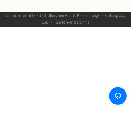
Urheberrecht© 2023
Shenzhen Hua Yu Beleuchtungsherstellung
Co.,
-
|
Seitenverzeichnis
Ltd.