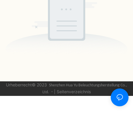
Urheberrecht© 2023
Shenzhen Hua Yu Beleuchtungsherstellung
Co.,
-
|
Seitenverzeichnis
Ltd.