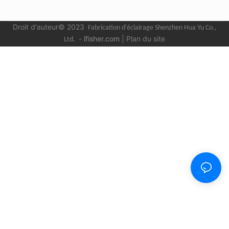
Droit d'auteur© 2023
Fabrication d'éclairage Shenzhen Hua Yu
Co.,
-
lfisher.com
|
Plan du site
Ltd.