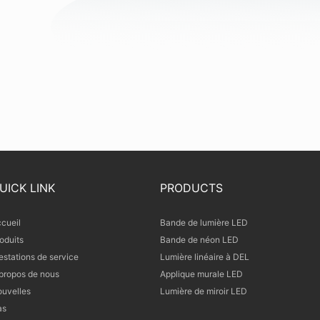
UICK LINK
PRODUCTS
cueil
Bande de lumière LED
oduits
Bande de néon LED
estations de service
Lumière linéaire à DEL
propos de nous
Applique murale LED
uvelles
Lumière de miroir LED
as