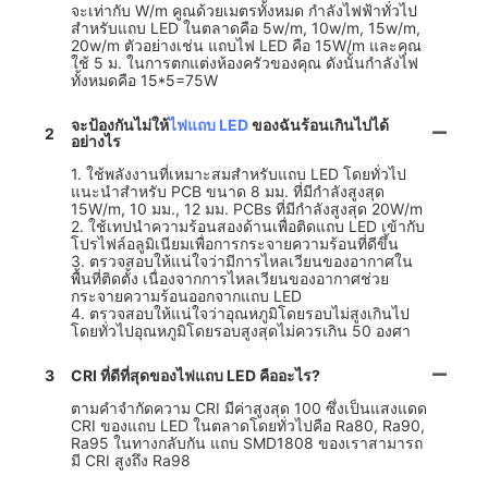
จะเท่ากับ W/m คูณด้วยเมตรทั้งหมด กำลังไฟฟ้าทั่วไป
สำหรับแถบ LED ในตลาดคือ 5w/m, 10w/m, 15w/m,
20w/m ตัวอย่างเช่น แถบไฟ LED คือ 15W/m และคุณ
ใช้ 5 ม. ในการตกแต่งห้องครัวของคุณ ดังนั้นกำลังไฟ
ทั้งหมดคือ 15*5=75W
จะป้องกันไม่ให้
ไฟแถบ LED
ของฉันร้อนเกินไปได้
2
อย่างไร
1. ใช้พลังงานที่เหมาะสมสำหรับแถบ LED โดยทั่วไป
แนะนำสำหรับ PCB ขนาด 8 มม. ที่มีกำลังสูงสุด
15W/m, 10 มม., 12 มม. PCBs ที่มีกำลังสูงสุด 20W/m
2. ใช้เทปนำความร้อนสองด้านเพื่อติดแถบ LED เข้ากับ
โปรไฟล์อลูมิเนียมเพื่อการกระจายความร้อนที่ดีขึ้น
3. ตรวจสอบให้แน่ใจว่ามีการไหลเวียนของอากาศใน
พื้นที่ติดตั้ง เนื่องจากการไหลเวียนของอากาศช่วย
กระจายความร้อนออกจากแถบ LED
4. ตรวจสอบให้แน่ใจว่าอุณหภูมิโดยรอบไม่สูงเกินไป
โดยทั่วไปอุณหภูมิโดยรอบสูงสุดไม่ควรเกิน 50 องศา
3
CRI ที่ดีที่สุดของไฟแถบ LED คืออะไร?
ตามคำจำกัดความ CRI มีค่าสูงสุด 100 ซึ่งเป็นแสงแดด
CRI ของแถบ LED ในตลาดโดยทั่วไปคือ Ra80, Ra90,
Ra95 ในทางกลับกัน แถบ SMD1808 ของเราสามารถ
มี CRI สูงถึง Ra98