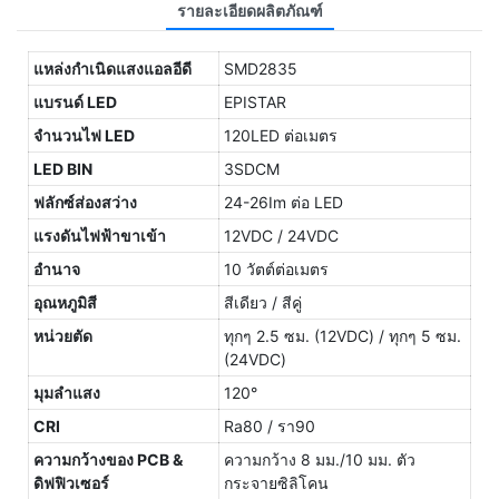
รายละเอียดผลิตภัณฑ์
แหล่งกำเนิดแสงแอลอีดี
SMD2835
แบรนด์ LED
EPISTAR
จำนวนไฟ LED
120LED ต่อเมตร
LED BIN
3SDCM
ฟลักซ์ส่องสว่าง
24-26Im ต่อ LED
แรงดันไฟฟ้าขาเข้า
12VDC / 24VDC
อำนาจ
10 วัตต์ต่อเมตร
อุณหภูมิสี
สีเดียว / สีคู่
หน่วยตัด
ทุกๆ 2.5 ซม. (12VDC) / ทุกๆ 5 ซม.
(24VDC)
มุมลำแสง
120°
CRI
Ra80 / รา90
ความกว้างของ PCB &
ความกว้าง 8 มม./10 มม. ตัว
ดิฟฟิวเซอร์
กระจายซิลิโคน