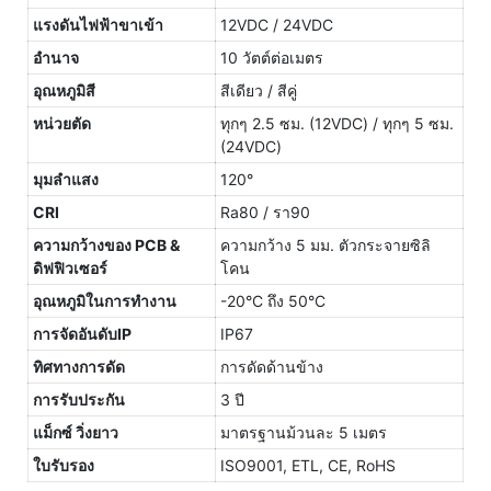
แรงดันไฟฟ้าขาเข้า
12VDC / 24VDC
อำนาจ
10 วัตต์ต่อเมตร
อุณหภูมิสี
สีเดียว / สีคู่
หน่วยตัด
ทุกๆ 2.5 ซม. (12VDC) / ทุกๆ 5 ซม.
(24VDC)
มุมลำแสง
120°
CRI
Ra80 / รา90
ความกว้างของ PCB &
ความกว้าง 5 มม. ตัวกระจายซิลิ
ดิฟฟิวเซอร์
โคน
อุณหภูมิในการทำงาน
-20°C ถึง 50°C
การจัดอันดับIP
IP67
ทิศทางการดัด
การดัดด้านข้าง
การรับประกัน
3 ปี
แม็กซ์ วิ่งยาว
มาตรฐานม้วนละ 5 เมตร
ใบรับรอง
ISO9001, ETL, CE, RoHS