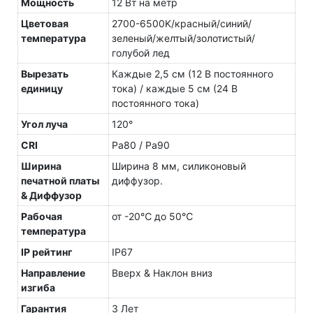
Мощность
12 Вт на метр
Цветовая
2700-6500K/красный/синий/
температура
зеленый/желтый/золотистый/
голубой лед
Вырезать
Каждые 2,5 см (12 В постоянного
единицу
тока) / каждые 5 см (24 В
постоянного тока)
Угол луча
120°
CRI
Ра80 / Ра90
Ширина
Ширина 8 мм, силиконовый
печатной платы
диффузор.
& Диффузор
Рабочая
от -20℃ до 50℃
температура
IP рейтинг
IP67
Направление
Вверх & Наклон вниз
изгиба
Гарантия
3 Лет