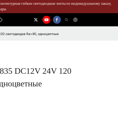
рхитектурные гибкие светодиодные ленты по индивидуальному заказу,
ары.
СВЯЖИТЕСЬ С НАМИ
120 светодиодов Ra>90, одноцветные
2835 DC12V 24V 120
одноцветные