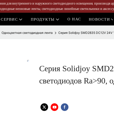
ия для внутреннего и наружного светодиодного освещения, производя а
тодиодные неоновые ленты, светодиодные линейные светильники и аксессу
О НАС
 СЕРВИС
ПРОДУКТЫ
НОВОСТИ
Одноцветная светодиодная лента
Серия Solidjoy SMD2835 DC12V 24V 
Серия Solidjoy SMD
светодиодов Ra>90, 