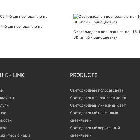
Гибкая неоновая лента
Светодиодная неоновая лента- 16х
3D изгиб - одноцветная
UICK LINK
PRODUCTS
ом
Светодиодные полосы света
родукты
Светодиодная неоновая лента
слуги
Светодиодный линейный свет
 нас
Светодиодный настенный
овости
светильник
ехол
Светодиодный зеркальный
вяжитесь с нами
светильник