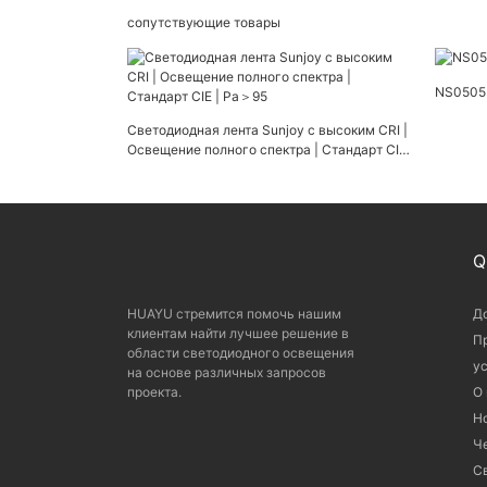
сопутствующие товары
NS0505 
Светодиодная лента Sunjoy с высоким CRI |
Освещение полного спектра | Стандарт CIE
| Ра＞95
Q
HUAYU стремится помочь нашим
Д
клиентам найти лучшее решение в
П
области светодиодного освещения
у
на основе различных запросов
проекта.
О
Н
Ч
С