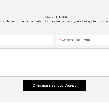
Свяжись С Нами
il or phone number in the contact form so we can send you a free quote for our w
Электронная Почта
Отправить Запрос Сейчас