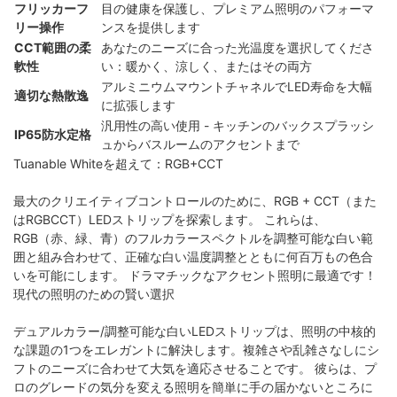
フリッカーフ
目の健康を保護し、プレミアム照明のパフォーマ
リー操作
ンスを提供します
CCT範囲の柔
あなたのニーズに合った光温度を選択してくださ
軟性
い：暖かく、涼しく、またはその両方
アルミニウムマウントチャネルでLED寿命を大幅
適切な熱散逸
に拡張します
汎用性の高い使用 - キッチンのバックスプラッシ
IP65防水定格
ュからバスルームのアクセントまで
Tuanable Whiteを超えて：RGB+CCT
最大のクリエイティブコントロールのために、RGB + CCT（また
はRGBCCT）LEDストリップを探索します。 これらは、
RGB（赤、緑、青）のフルカラースペクトルを調整可能な白い範
囲と組み合わせて、正確な白い温度調整とともに何百万もの色合
いを可能にします。 ドラマチックなアクセント照明に最適です！
現代の照明のための賢い選択
デュアルカラー/調整可能な白いLEDストリップは、照明の中核的
な課題の1つをエレガントに解決します。複雑さや乱雑さなしにシ
フトのニーズに合わせて大気を適応させることです。 彼らは、プ
ロのグレードの気分を変える照明を簡単に手の届かないところに