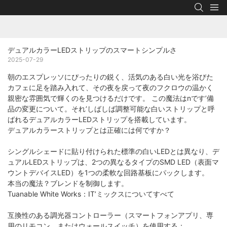
デュアルカラーLEDストリップのスマートシンプルさ
2025-07-29
朝のエスプレッソにぴったりの鋭く、活気のある白い光を浴びた
カフェに足を踏み入れて、その夜を戻って夜のフクロウの温かく
親密な雰囲気で輝くのを見つけるだけです。 この魔法はnです’備
品の変更について。それ’しばしば調整可能な白いストリップと呼
ばれるデュアルカラーLEDストリップを搭載しています。
デュアルカラーストリップとは正確には何ですか？
シングルシェードに貼り付けられた標準の白いLEDとは異なり、デ
ュアルLEDストリップは、2つの異なるタイプのSMD LED（表面マ
ウントデバイスLED）を1つの柔軟な回路基板にパックします。
本当の魔法？ブレンドを制御します。
Tuanable White Works：IT’ミックスについてすべて
互換性のある調光器コントローラー（スマートフォンアプリ、専
用のリモコン、またはウォールスイッチ）を使用する：