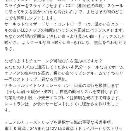
スライダーをスライドさせます：CCT（相関色の温度）スケール
に沿って出力を温かい白から冷たい白まで、またはその間のどこ
にでも簡単にシフトします。
サーキットウィザードリー：コントローラーは、温かい白とクー
ルの白いLEDチップの強度のバランスを正確にバランスさせます。
あなたの希望の雰囲気：涼しい白 +より暖かい白=リラックスした
暖かさ。 よりクールな白 +暖かい白=きれいな、焦点を合わせた明
るさ。
なぜ白よりもチューニング可能な白を選ぶのですか？
あなたのリズムに適応してください & 気分：クールな白でホーム
オフィスの集中力を高め、暖かい白でリビングルームでくつろぐ
—同じストリップ、異なる雰囲気。
ナチュラルライトシミュレーション：日光の進行を模倣します
（涼しい朝 → 暖かい夕方）、自然の概日リズムを支持します。
商業用の汎用性：小売ディスプレイは鮮明な光の下で輝きます。
レストランは、夕食のサービス中にすぐに暖かさを作り出しま
す。
デュアルカラーストリップを選択する際の重要な考慮事項：
電圧 & 電源：24Vまたは12V LED電源（ドライバー）がストリッ