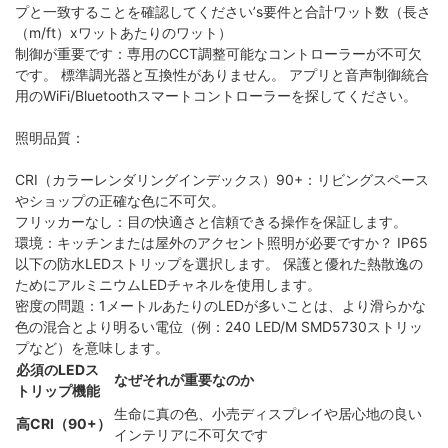
プと一致することを確認してください’s要件と合計ワット数（長さ
（m/ft）xワットあたりのワット）
制御が重要です：専用のCCT調整可能なコントローラーが不可欠
です。 標準調光器と互換性がありません。 アプリと音声制御統合
用のWiFi/Bluetoothスマートコントローラーを探してください。
照明品質：
CRI（カラーレンダリングインデックス）90+：リビングスペース
やショップの正確な色に不可欠。
フリッカーなし：目の快適さと信頼できる操作を保証します。
環境：キッチンまたは屋外のアクセント照明が必要ですか？ IP65
以下の防水LEDストリップを選択します。 保護と優れた熱散逸の
ためにアルミニウムLEDチャネルを使用します。
密度の問題：1メートルあたりのLEDが多いことは、より滑らかな
色の混合とより明るい電位（例：240 LED/M SMD5730ストリッ
プなど）を意味します。
必須のLEDス
なぜそれが重要なのか
トリップ機能
生命に真の色、小売ディスプレイや居心地の良い
高CRI（90+）
インテリアに不可欠です