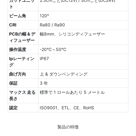
カットユニッ
2.5cmごと(DC12V) / 5cmごと(DC24V)
ト
ビーム角
120°
CRI
Ra80 / Ra90
PCBの幅 & デ
幅8mm、シリコンディフューザー
ィフューザー
操作温度
-20℃～50℃
Ipレーティン
IP67
グ
曲げ方向
上 & ダウンベンディング
保証
3 年
マックス 走る
標準で 1 ロールあたり 5 メートル
長さ
認定
ISO9001、ETL、CE、RoHS
製品の特徴