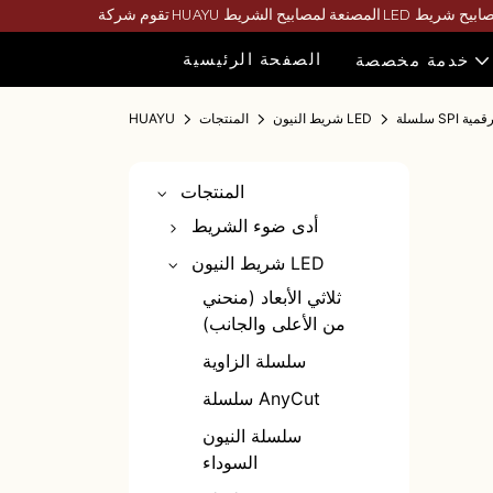
الصفحة الرئيسية
خدمة مخصصة
 SPI الرقمية
شريط النيون LED
المنتجات
HUAYU
المنتجات
أدى ضوء الشريط
قطاع بقيادة لون واحد
شريط النيون LED
شريط LED مزدوج
ثلاثي الأبعاد (منحني
اللون
من الأعلى والجانب)
شريط ليد
سلسلة الزاوية
RGB/RGBWW
سلسلة AnyCut
قطاع بقيادة كوب
سلسلة النيون
قطاع بقيادة موجة
السوداء
خاصة