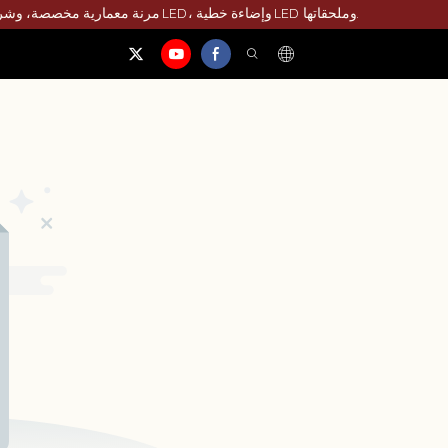
تقوم شركة HUAYU المصنعة لمصابيح الشريط LED بإنشاء حلول إضاءة داخلية وخارجية فائقة الجودة من خلال تصنيع مصابيح شريط LED مرنة معمارية مخصصة، وشريط نيون LED، وإضاءة خطية LED وملحقاتها.