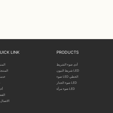
UICK LINK
PRODUCTS
أدى ضوء الشريط
المن
شريط النيون LED
المنتج
ضوء LED الخطي
خدما
ضوء الجدار LED
ع
ضوء مرآة LED
أخب
القض
الاتصال ب