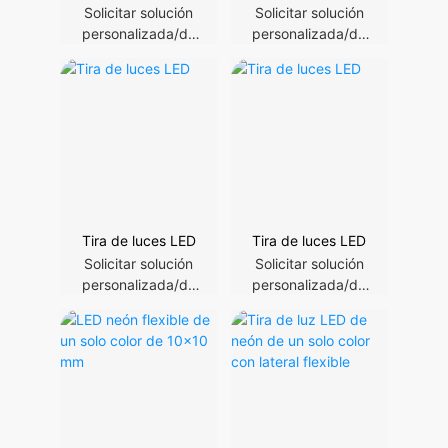
24V 120leds
| Iluminación de
Solicitar solución
Solicitar solución
Ra>90
espectro completo
personalizada/de
personalizada/de
proyecto
proyecto
Tira de luces LED
Tira de luces LED
Solicitar solución
Solicitar solución
personalizada/de
personalizada/de
proyecto
proyecto