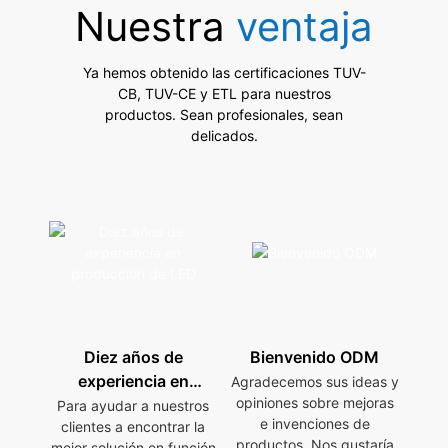
Nuestra
ventaja
Ya hemos obtenido las certificaciones TUV-
CB, TUV-CE y ETL para nuestros
productos. Sean profesionales, sean
delicados.
Diez años de
Bienvenido ODM
experiencia en
Agradecemos sus ideas y
opiniones sobre mejoras
producción de LED
Para ayudar a nuestros
e invenciones de
clientes a encontrar la
productos. Nos gustaría
mejor solución en función