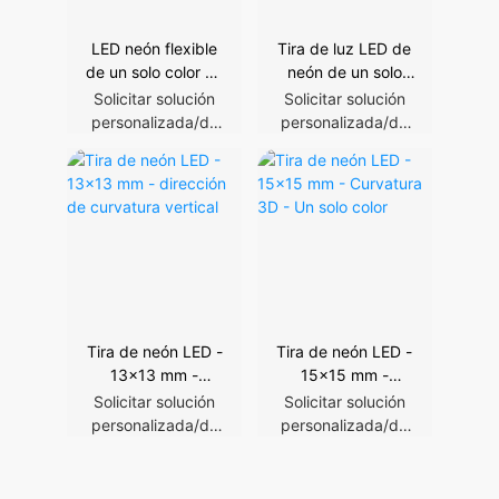
LED neón flexible
Tira de luz LED de
de un solo color de
neón de un solo
10x10 mm
color con lateral
Solicitar solución
Solicitar solución
flexible
personalizada/de
personalizada/de
proyecto
proyecto
Tira de neón LED -
Tira de neón LED -
13x13 mm -
15x15 mm -
dirección de
Curvatura 3D - Un
Solicitar solución
Solicitar solución
curvatura vertical
solo color
personalizada/de
personalizada/de
proyecto
proyecto